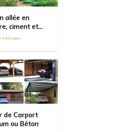
n allée en
e, ciment et...
4 410 vues
r de Carport
ium ou Béton