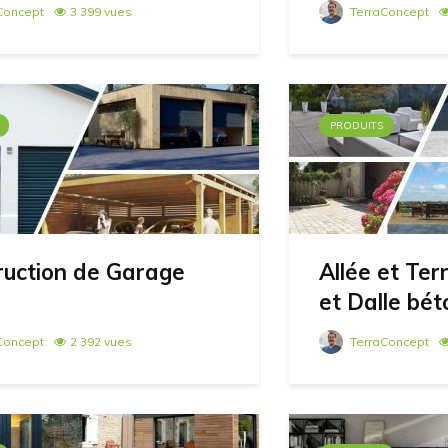
Concept
3 399 vues
TerraConcept
PRODUITS
ruction de Garage
Allée et Te
et Dalle bét
Concept
2 392 vues
TerraConcept