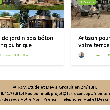
PRODUITS
 de jardin bois béton
Artisan pour
ng ou brique
votre terras
Concept
3 760 vues
TerraConcept
⇒ Rdv, Etude et Devis Gratuit en 24/48H.
06.41.73.61.49
ou par mail:
projet@terraconcept.fr
ou
ter
 ci-dessous Votre Nom, Prénom, Téléphone, Mail et Descrip