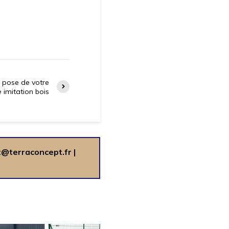
a pose de votre
 imitation bois
t@terraconcept.fr
|