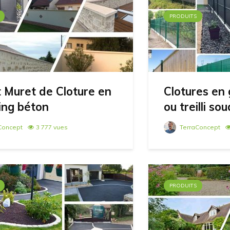
PRODUITS
 Muret de Cloture en
Clotures en 
ing béton
ou treilli so
Concept
3 777 vues
TerraConcept
PRODUITS