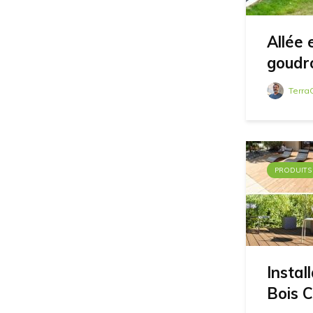
Allée
goudro
Terra
PRODUITS
Instal
Bois 