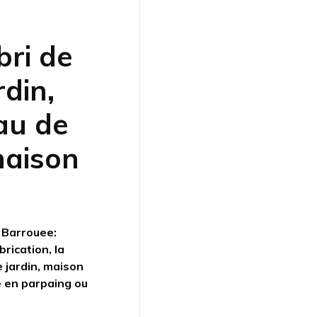
bri de
rdin,
au de
maison
 Barrouee:
brication, la
de jardin, maison
e en parpaing ou