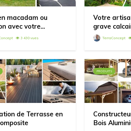
 en macadam ou
Votre artisa
n avec votre...
grave calcair
Concept
3 430 vues
TerraConcept
PRODUITS
lation de Terrasse en
Constructeu
Composite
Bois Alumin