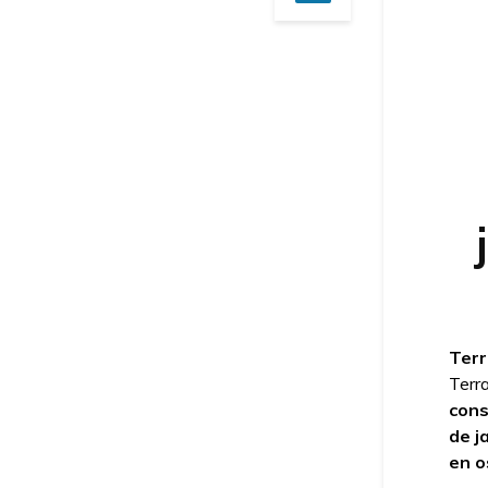
Terr
Terr
cons
de j
en o