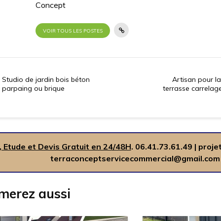
Concept
VOIR TOUS LES POSTES
Studio de jardin bois béton
Artisan pour l
parpaing ou brique
terrasse carrelage
, Etude et Devis Gratuit en 24/48H
.
06.41.73.61.49
|
proje
terraconceptservicecommercial@gmail.com
merez aussi