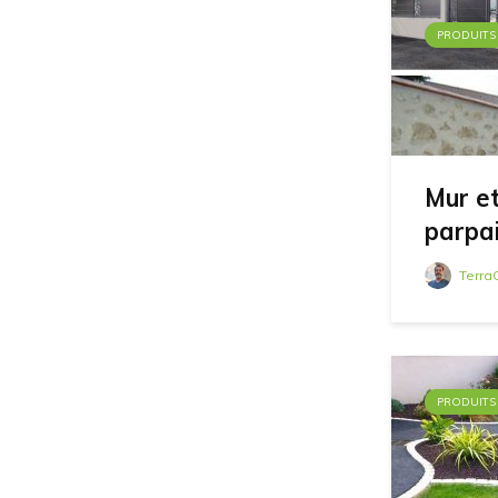
PRODUITS
Mur et
parpa
Terra
PRODUITS