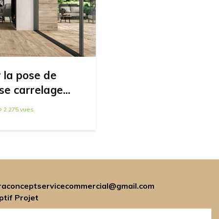
 la pose de
se carrelage...
2 275 vues
raconceptservicecommercial@gmail.com
tif Projet