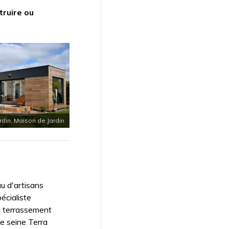
truire ou
rdin, Maison de Jardin
u d'artisans
écialiste
n terrassement
de seine Terra