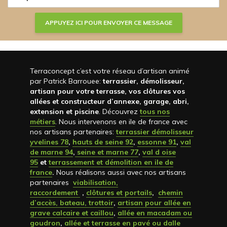
Terraconcept c’est votre réseau d’artisan animé
par Patrick Barrouee:
terrassier, démolisseur,
artisan pour votre terrasse, vos clôtures vos
allées et constructeur d’annexe, garage, abri,
extension et piscine
. Découvrez
tous nos
métiers
. Nous intervenons en ile de france avec
nos artisans partenaires:
terrassier démolisseur
yvelines 78
,
hauts de seine 92
,
essonne 91
,
val
de marne 94
,
seine et marne 77
,
val d oise
95
et
terrassement et démolition en ile de
france
.
Nous réalisons aussi avec nos artisans
partenaires
viabilisation,
raccordement
,
clôtures et portails
,
chemin
d’accès, bateau, trottoir
,
artisan pour allée en
grave calcaire et caillou
,
allée en macadam ou
goudron
,
allée et terrasse en pavé ou dalle