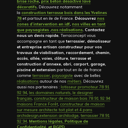
brise roche
,
prix béton désactivé lavé
décoratifs
.
Découvrez notamment
la
construction terrasse bois dans les Yvelines
78
et partout en ile de France.
Découvrez
nos
zones d’intervention en idf
,
nos villes en tant
que paysagistes
.
nos réalisations
. Contactez
nous un devis rapide
.
Terraconcept vous
accompagne en tant que
terrassier, démolisseur
et entreprise artisan constructeur pour vos
travaux de viabilisation, raccordement, chemin,
accès, allée, voies, clôture, terrasse et
construction d’annexe, abri, carport, garage,
piscine et extension
partout en ile de france
comme
terrassier
,
paysagiste
avec de belles
réalisations
autour de nos
métiers
. Découvrez
aussi nos partenaires :
lotisseur promoteur 78 91
92 94
,
les domaines naturels
,
le designer
français
,
constructeur de maison bois 78 91 92 94
maisons France Forêt
,
constructeur de maison
sur mesure architecte toit plat et 4 pans
archidesign
,
extension archilodge
,
terrassier 78 91
92 94
.
Mentions légales, Politique de
Confidentialité, et RGPD
.