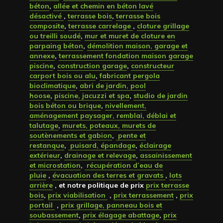
béton
,
allée et chemin en béton lavé
désactivé
,
terrasse bois
,
terrasse bois
composite
,
terrasse carrelage
,
cloture grillage
ou treilli soudé
,
mur et muret de cloture en
parpaing béton
,
démolition maison, garage et
annexe
,
terrassement fondation maison garage
piscine
,
construction garage
,
constructeur
carport bois ou alu
,
fabricant pergola
bioclimatique
,
abri de jardin, pool
hoose
,
piscine, jacuzzi et spa
,
studio de jardin
bois béton ou brique
,
nivellement,
aménagement paysager, remblai, déblai et
talutage
,
murets, poteaux, murets de
soutènements et gabion
,
pente et
restanque
,
puisard, épandage
,
éclairage
extérieur
,
drainage et relevage
,
assainissement
et microstation
,
récupération d’eau de
pluie
,
évacuation des terres et gravats
,
lots
arrière
, et notre politique de prix
prix terrasse
bois
,
prix viabilisation
,
prix terrassement
,
prix
portail
,
prix grillage, panneau bois et
soubassement
,
prix élagage abattage
,
prix