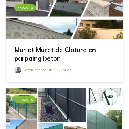
PRODUITS
Mur et Muret de Cloture en
parpaing béton
TerraConcept
3 777 vues
PRODUITS