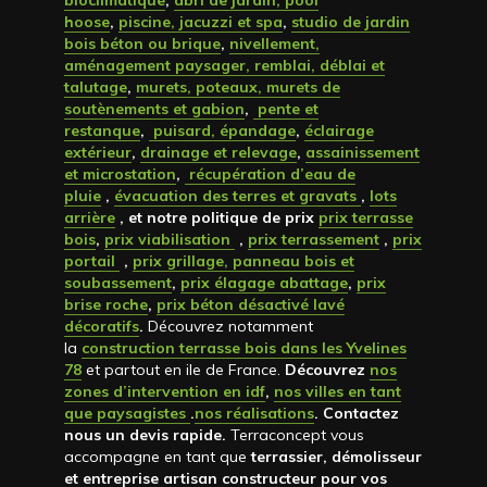
hoose
,
piscine, jacuzzi et spa
,
studio de jardin
bois béton ou brique
,
nivellement,
aménagement paysager, remblai, déblai et
talutage
,
murets, poteaux, murets de
soutènements et gabion
,
pente et
restanque
,
puisard, épandage
,
éclairage
extérieur
,
drainage et relevage
,
assainissement
et microstation
,
récupération d’eau de
pluie
,
évacuation des terres et gravats
,
lots
arrière
, et notre politique de prix
prix terrasse
bois
,
prix viabilisation
,
prix terrassement
,
prix
portail
,
prix grillage, panneau bois et
soubassement
,
prix élagage abattage
,
prix
brise roche
,
prix béton désactivé lavé
décoratifs
.
Découvrez notamment
la
construction terrasse bois dans les Yvelines
78
et partout en ile de France.
Découvrez
nos
zones d’intervention en idf
,
nos villes en tant
que paysagistes
.
nos réalisations
. Contactez
nous un devis rapide
.
Terraconcept vous
accompagne en tant que
terrassier, démolisseur
et entreprise artisan constructeur pour vos