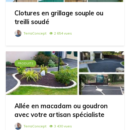
Clotures en grillage souple ou
treilli soudé
TerraConcept
2 654 vues
PRODUITS
Allée en macadam ou goudron
avec votre artisan spécialiste
TerraConcept
3 430 vues