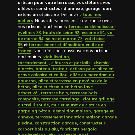
artisan pour votre terrasse, vos clôtures vos
allées et constructeur d’annexe, garage, abri,
extension et piscine
. Découvrez
tous nos
métiers
. Nous intervenons en ile de france avec
nos artisans partenaires:
terrassier démolisseur
yvelines 78
,
hauts de seine 92
,
essonne 91
,
val
de marne 94
,
seine et marne 77
,
val d oise
95
et
terrassement et démolition en ile de
france
.
Nous réalisons aussi avec nos artisans
partenaires
viabilisation,
raccordement
,
clôtures et portails
,
chemin
d’accès, bateau, trottoir
,
artisan pour allée en
grave calcaire et caillou
,
allée en macadam ou
goudron
,
allée et terrasse en pavé ou dalle
béton
,
allée et chemin en béton lavé
désactivé
,
terrasse bois
,
terrasse bois
composite
,
terrasse carrelage
,
cloture grillage
ou treilli soudé
,
mur et muret de cloture en
parpaing béton
,
démolition maison, garage et
annexe
,
terrassement fondation maison garage
piscine
,
construction garage
,
constructeur
carport bois ou alu
,
fabricant pergola
bioclimatique
,
abri de jardin, pool