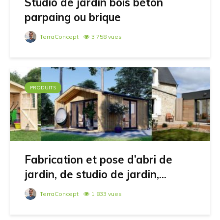
Studio de jardin bois béton
parpaing ou brique
TerraConcept
3 758 vues
PRODUITS
Fabrication et pose d’abri de
jardin, de studio de jardin,...
TerraConcept
1 833 vues