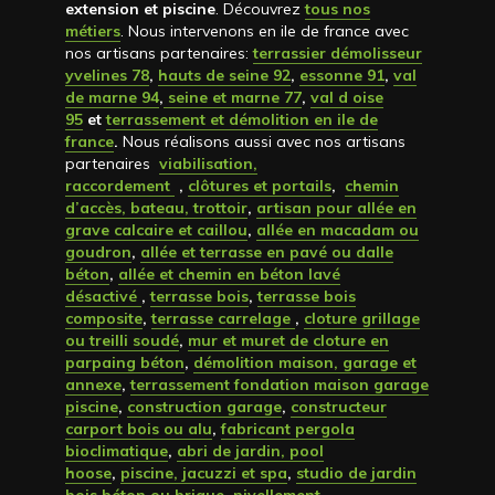
extension et piscine
. Découvrez
tous nos
métiers
. Nous intervenons en ile de france avec
nos artisans partenaires:
terrassier démolisseur
yvelines 78
,
hauts de seine 92
,
essonne 91
,
val
de marne 94
,
seine et marne 77
,
val d oise
95
et
terrassement et démolition en ile de
france
.
Nous réalisons aussi avec nos artisans
partenaires
viabilisation,
raccordement
,
clôtures et portails
,
chemin
d’accès, bateau, trottoir
,
artisan pour allée en
grave calcaire et caillou
,
allée en macadam ou
goudron
,
allée et terrasse en pavé ou dalle
béton
,
allée et chemin en béton lavé
désactivé
,
terrasse bois
,
terrasse bois
composite
,
terrasse carrelage
,
cloture grillage
ou treilli soudé
,
mur et muret de cloture en
parpaing béton
,
démolition maison, garage et
annexe
,
terrassement fondation maison garage
piscine
,
construction garage
,
constructeur
carport bois ou alu
,
fabricant pergola
bioclimatique
,
abri de jardin, pool
hoose
,
piscine, jacuzzi et spa
,
studio de jardin