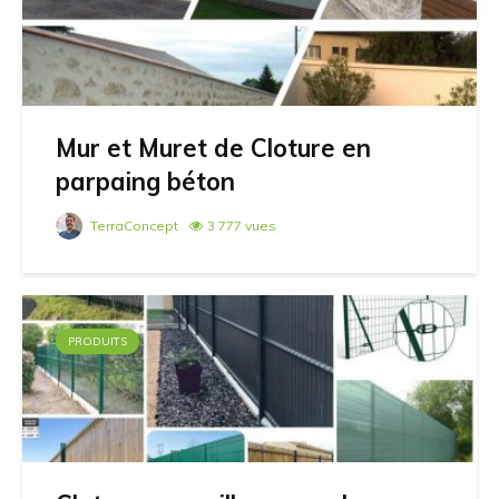
Mur et Muret de Cloture en
parpaing béton
TerraConcept
3 777 vues
PRODUITS