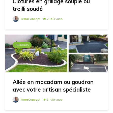
Clotures en grillage souple ou
treilli soudé
TerraConcept
2 654 vues
PRODUITS
Allée en macadam ou goudron
avec votre artisan spécialiste
TerraConcept
3 430 vues