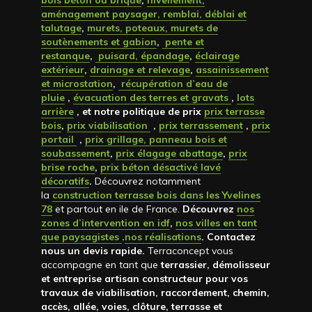
bois béton ou brique
,
nivellement,
aménagement paysager, remblai, déblai et
talutage
,
murets, poteaux, murets de
soutènements et gabion
,
pente et
restanque
,
puisard, épandage
,
éclairage
extérieur
,
drainage et relevage
,
assainissement
et microstation
,
récupération d’eau de
pluie
,
évacuation des terres et gravats
,
lots
arrière
, et notre politique de prix
prix terrasse
bois
,
prix viabilisation
,
prix terrassement
,
prix
portail
,
prix grillage, panneau bois et
soubassement
,
prix élagage abattage
,
prix
brise roche
,
prix béton désactivé lavé
décoratifs
.
Découvrez notamment
la
construction terrasse bois dans les Yvelines
78
et partout en ile de France.
Découvrez
nos
zones d’intervention en idf
,
nos villes en tant
que paysagistes
.
nos réalisations
. Contactez
nous un devis rapide
.
Terraconcept vous
accompagne en tant que
terrassier, démolisseur
et entreprise artisan constructeur pour vos
travaux de viabilisation, raccordement, chemin,
accès, allée, voies, clôture, terrasse et