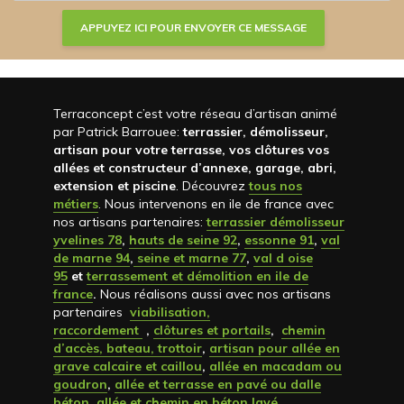
Terraconcept c’est votre réseau d’artisan animé
par Patrick Barrouee:
terrassier, démolisseur,
artisan pour votre terrasse, vos clôtures vos
allées et constructeur d’annexe, garage, abri,
extension et piscine
. Découvrez
tous nos
métiers
. Nous intervenons en ile de france avec
nos artisans partenaires:
terrassier démolisseur
yvelines 78
,
hauts de seine 92
,
essonne 91
,
val
de marne 94
,
seine et marne 77
,
val d oise
95
et
terrassement et démolition en ile de
france
.
Nous réalisons aussi avec nos artisans
partenaires
viabilisation,
raccordement
,
clôtures et portails
,
chemin
d’accès, bateau, trottoir
,
artisan pour allée en
grave calcaire et caillou
,
allée en macadam ou
goudron
,
allée et terrasse en pavé ou dalle
béton
,
allée et chemin en béton lavé