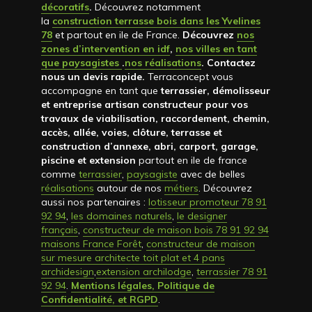
décoratifs
.
Découvrez notamment
la
construction terrasse bois dans les Yvelines
78
et partout en ile de France.
Découvrez
nos
zones d’intervention en idf
,
nos villes en tant
que paysagistes
.
nos réalisations
. Contactez
nous un devis rapide
.
Terraconcept vous
accompagne en tant que
terrassier, démolisseur
et entreprise artisan constructeur pour vos
travaux de viabilisation, raccordement, chemin,
accès, allée, voies, clôture, terrasse et
construction d’annexe, abri, carport, garage,
piscine et extension
partout en ile de france
comme
terrassier
,
paysagiste
avec de belles
réalisations
autour de nos
métiers
. Découvrez
aussi nos partenaires :
lotisseur promoteur 78 91
92 94
,
les domaines naturels
,
le designer
français
,
constructeur de maison bois 78 91 92 94
maisons France Forêt
,
constructeur de maison
sur mesure architecte toit plat et 4 pans
archidesign
,
extension archilodge
,
terrassier 78 91
92 94
.
Mentions légales, Politique de
Confidentialité, et RGPD
.