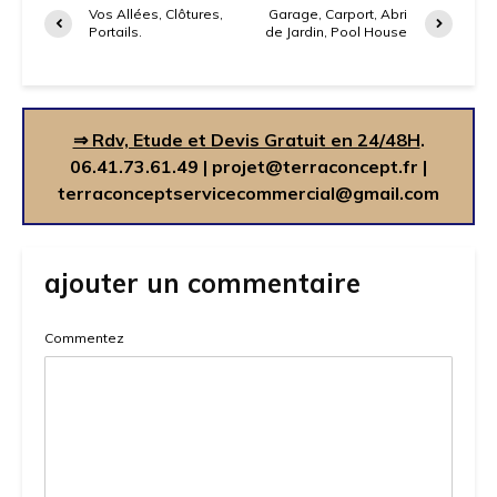
Vos Allées, Clôtures,
Garage, Carport, Abri
Portails.
de Jardin, Pool House
⇒ Rdv, Etude et Devis Gratuit en 24/48H
.
06.41.73.61.49
|
projet@terraconcept.fr
|
terraconceptservicecommercial@gmail.com
ajouter un commentaire
Commentez