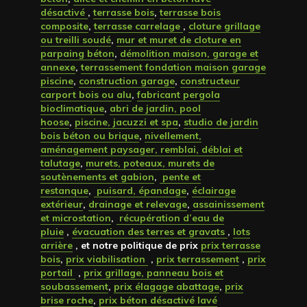
désactivé
,
terrasse bois
,
terrasse bois
composite
,
terrasse carrelage
,
cloture grillage
ou treilli soudé
,
mur et muret de cloture en
parpaing béton
,
démolition maison, garage et
annexe
,
terrassement fondation maison garage
piscine
,
construction garage
,
constructeur
carport bois ou alu
,
fabricant pergola
bioclimatique
,
abri de jardin, pool
hoose
,
piscine, jacuzzi et spa
,
studio de jardin
bois béton ou brique
,
nivellement,
aménagement paysager, remblai, déblai et
talutage
,
murets, poteaux, murets de
soutènements et gabion
,
pente et
restanque
,
puisard, épandage
,
éclairage
extérieur
,
drainage et relevage
,
assainissement
et microstation
,
récupération d’eau de
pluie
,
évacuation des terres et gravats
,
lots
arrière
, et notre politique de prix
prix terrasse
bois
,
prix viabilisation
,
prix terrassement
,
prix
portail
,
prix grillage, panneau bois et
soubassement
,
prix élagage abattage
,
prix
brise roche
,
prix béton désactivé lavé