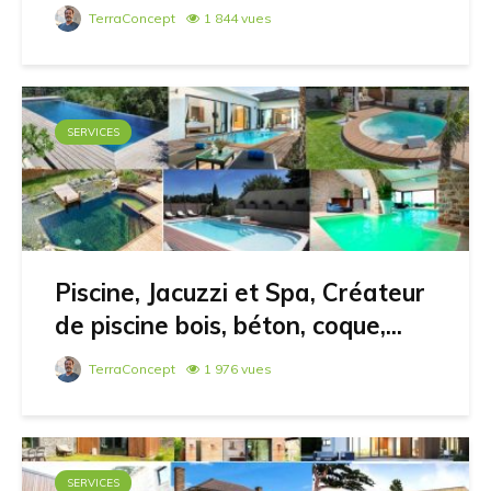
TerraConcept
1 844 vues
SERVICES
Piscine, Jacuzzi et Spa, Créateur
de piscine bois, béton, coque,...
TerraConcept
1 976 vues
SERVICES