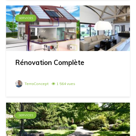
SERVICES
Rénovation Complète
TerraConcept
1 564 vues
SERVICES