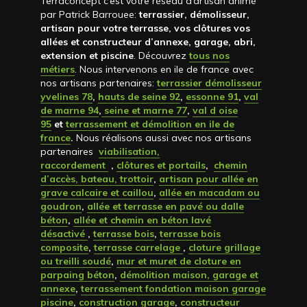
Terraconcept c’est votre réseau d’artisan animé
par Patrick Barrouee:
terrassier, démolisseur,
artisan pour votre terrasse, vos clôtures vos
allées et constructeur d’annexe, garage, abri,
extension et piscine
. Découvrez
tous nos
métiers
. Nous intervenons en ile de france avec
nos artisans partenaires:
terrassier démolisseur
yvelines 78
,
hauts de seine 92
,
essonne 91
,
val
de marne 94
,
seine et marne 77
,
val d oise
95
et
terrassement et démolition en ile de
france
.
Nous réalisons aussi avec nos artisans
partenaires
viabilisation,
raccordement
,
clôtures et portails
,
chemin
d’accès, bateau, trottoir
,
artisan pour allée en
grave calcaire et caillou
,
allée en macadam ou
goudron
,
allée et terrasse en pavé ou dalle
béton
,
allée et chemin en béton lavé
désactivé
,
terrasse bois
,
terrasse bois
composite
,
terrasse carrelage
,
cloture grillage
ou treilli soudé
,
mur et muret de cloture en
parpaing béton
,
démolition maison, garage et
annexe
,
terrassement fondation maison garage
piscine
,
construction garage
,
constructeur