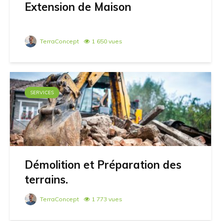
Extension de Maison
TerraConcept
1 650 vues
SERVICES
Démolition et Préparation des
terrains.
TerraConcept
1 773 vues