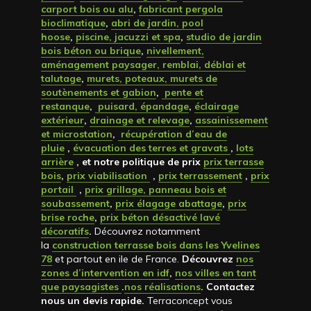
carport bois ou alu
,
fabricant pergola
bioclimatique
,
abri de jardin, pool
hoose
,
piscine, jacuzzi et spa
,
studio de jardin
bois béton ou brique
,
nivellement,
aménagement paysager, remblai, déblai et
talutage
,
murets, poteaux, murets de
soutènements et gabion
,
pente et
restanque
,
puisard, épandage
,
éclairage
extérieur
,
drainage et relevage
,
assainissement
et microstation
,
récupération d’eau de
pluie
,
évacuation des terres et gravats
,
lots
arrière
, et notre politique de prix
prix terrasse
bois
,
prix viabilisation
,
prix terrassement
,
prix
portail
,
prix grillage, panneau bois et
soubassement
,
prix élagage abattage
,
prix
brise roche
,
prix béton désactivé lavé
décoratifs
.
Découvrez notamment
la
construction terrasse bois dans les Yvelines
78
et partout en ile de France.
Découvrez
nos
zones d’intervention en idf
,
nos villes en tant
que paysagistes
.
nos réalisations
. Contactez
nous un devis rapide
.
Terraconcept vous