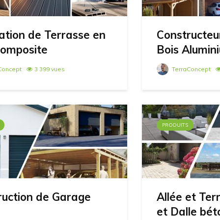
lation de Terrasse en
Constructeu
Composite
Bois Alumin
Concept
3 399 vues
TerraConcept
PRODUITS
ruction de Garage
Allée et Te
et Dalle bét