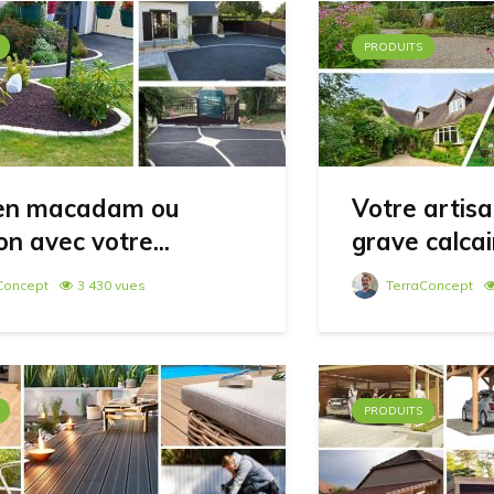
PRODUITS
 en macadam ou
Votre artisa
n avec votre...
grave calcair
Concept
3 430 vues
TerraConcept
PRODUITS