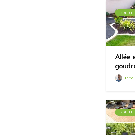
PRODUITS
Allée
goudro
Terra
PRODUITS