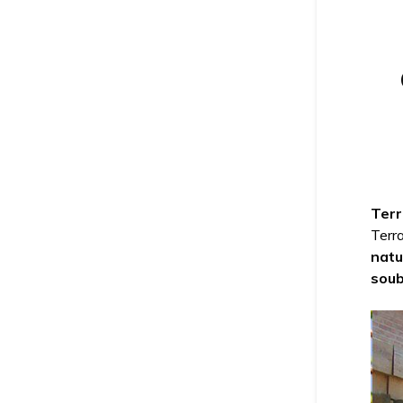
Terr
Terr
natu
soub