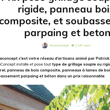
rigide, panneau boi
composite, et soubass
parpaing et beto
TerraConcept
2 197 vues
aconcept c’est votre réseau d’artisans animé par Patrick
aConcept installe et pose tout
type de grillage souple ou rig
rel, panneau de bois composite, panneaux à lames de boi
assement parpaing et béton dans un prix raisonnable
.