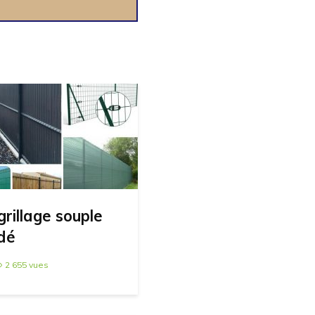
grillage souple
udé
2 655 vues