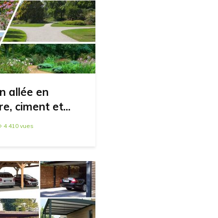
n allée en
e, ciment et...
4 410 vues