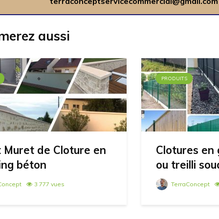
terraconceptservicecommercial@gmail.com
merez aussi
PRODUITS
 Muret de Cloture en
Clotures en 
ing béton
ou treilli so
Concept
3 777 vues
TerraConcept