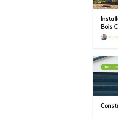
Instal
Bois 
Terra
PRODUITS
Const