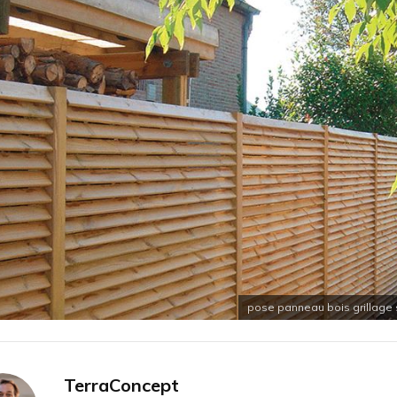
pose panneau bois grillage s
TerraConcept