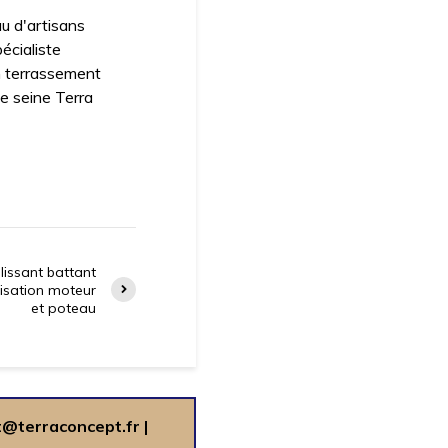
u d'artisans
écialiste
n terrassement
de seine Terra
lissant battant
risation moteur
et poteau
t@terraconcept.fr
|