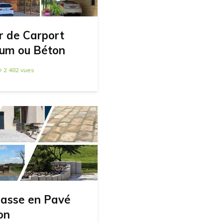
r de Carport
ium ou Béton
2 482 vues
rrasse en Pavé
on