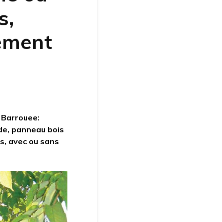
s,
ement
n
 Barrouee:
ide, panneau bois
s, avec ou sans