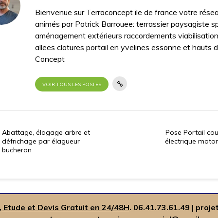
Bienvenue sur Terraconcept ile de france votre résea
animés par Patrick Barrouee: terrassier paysagiste sp
aménagement extérieurs raccordements viabilisatio
allees clotures portail en yvelines essonne et hauts 
Concept
VOIR TOUS LES POSTES
Abattage, élagage arbre et
Pose Portail cou
défrichage par élagueur
électrique moto
bucheron
, Etude et Devis Gratuit en 24/48H
.
06.41.73.61.49
|
proje