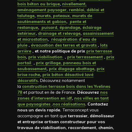
bois béton ou brique
,
nivellement,
aménagement paysager, remblai, déblai et
talutage
,
murets, poteaux, murets de
soutènements et gabion
,
pente et
restanque
,
puisard, épandage
,
éclairage
extérieur
,
drainage et relevage
,
assainissement
et microstation
,
récupération d’eau de
pluie
,
évacuation des terres et gravats
,
lots
arrière
, et notre politique de prix
prix terrasse
bois
,
prix viabilisation
,
prix terrassement
,
prix
portail
,
prix grillage, panneau bois et
soubassement
,
prix élagage abattage
,
prix
brise roche
,
prix béton désactivé lavé
décoratifs
.
Découvrez notamment
la
construction terrasse bois dans les Yvelines
78
et partout en ile de France.
Découvrez
nos
zones d’intervention en idf
,
nos villes en tant
que paysagistes
.
nos réalisations
. Contactez
nous un devis rapide
.
Terraconcept vous
accompagne en tant que
terrassier, démolisseur
et entreprise artisan constructeur pour vos
travaux de viabilisation, raccordement, chemin,