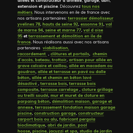
allées et constructeur d’annexe, garage, abri,
extension et piscine
. Découvrez
tous nos
métiers
. Nous intervenons en ile de france avec
nos artisans partenaires:
terrassier démolisseur
yvelines 78
,
hauts de seine 92
,
essonne 91
,
val
de marne 94
,
seine et marne 77
,
val d oise
95
et
terrassement et démolition en ile de
france
.
Nous réalisons aussi avec nos artisans
partenaires
viabilisation,
raccordement
,
clôtures et portails
,
chemin
d’accès, bateau, trottoir
,
artisan pour allée en
grave calcaire et caillou
,
allée en macadam ou
goudron
,
allée et terrasse en pavé ou dalle
béton
,
allée et chemin en béton lavé
désactivé
,
terrasse bois
,
terrasse bois
composite
,
terrasse carrelage
,
cloture grillage
ou treilli soudé
,
mur et muret de cloture en
parpaing béton
,
démolition maison, garage et
annexe
,
terrassement fondation maison garage
piscine
,
construction garage
,
constructeur
carport bois ou alu
,
fabricant pergola
bioclimatique
,
abri de jardin, pool
hoose
,
piscine, jacuzzi et spa
,
studio de jardin