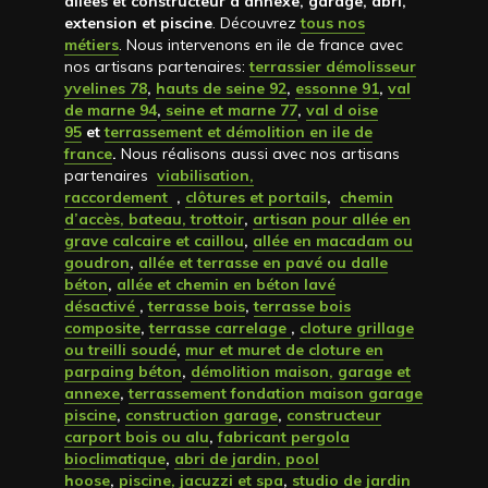
allées et constructeur d’annexe, garage, abri,
extension et piscine
. Découvrez
tous nos
métiers
. Nous intervenons en ile de france avec
nos artisans partenaires:
terrassier démolisseur
yvelines 78
,
hauts de seine 92
,
essonne 91
,
val
de marne 94
,
seine et marne 77
,
val d oise
95
et
terrassement et démolition en ile de
france
.
Nous réalisons aussi avec nos artisans
partenaires
viabilisation,
raccordement
,
clôtures et portails
,
chemin
d’accès, bateau, trottoir
,
artisan pour allée en
grave calcaire et caillou
,
allée en macadam ou
goudron
,
allée et terrasse en pavé ou dalle
béton
,
allée et chemin en béton lavé
désactivé
,
terrasse bois
,
terrasse bois
composite
,
terrasse carrelage
,
cloture grillage
ou treilli soudé
,
mur et muret de cloture en
parpaing béton
,
démolition maison, garage et
annexe
,
terrassement fondation maison garage
piscine
,
construction garage
,
constructeur
carport bois ou alu
,
fabricant pergola
bioclimatique
,
abri de jardin, pool
hoose
,
piscine, jacuzzi et spa
,
studio de jardin