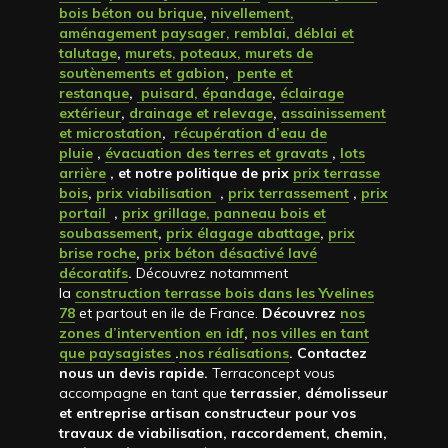
bois béton ou brique
,
nivellement,
aménagement paysager, remblai, déblai et
talutage
,
murets, poteaux, murets de
soutènements et gabion
,
pente et
restanque
,
puisard, épandage
,
éclairage
extérieur
,
drainage et relevage
,
assainissement
et microstation
,
récupération d’eau de
pluie
,
évacuation des terres et gravats
,
lots
arrière
, et notre politique de prix
prix terrasse
bois
,
prix viabilisation
,
prix terrassement
,
prix
portail
,
prix grillage, panneau bois et
soubassement
,
prix élagage abattage
,
prix
brise roche
,
prix béton désactivé lavé
décoratifs
.
Découvrez notamment
la
construction terrasse bois dans les Yvelines
78
et partout en ile de France.
Découvrez
nos
zones d’intervention en idf
,
nos villes en tant
que paysagistes
.
nos réalisations
. Contactez
nous un devis rapide
.
Terraconcept vous
accompagne en tant que
terrassier, démolisseur
et entreprise artisan constructeur pour vos
travaux de viabilisation, raccordement, chemin,