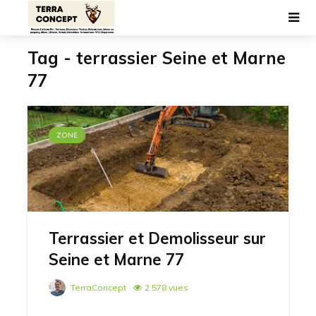
Tag - terrassier Seine et Marne
77
ZONE
Terrassier et Demolisseur sur
Seine et Marne 77
TerraConcept
2 578 vues