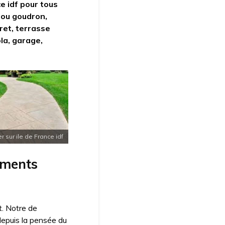
e idf pour tous
 ou goudron,
uret, terrasse
ola, garage,
sur ile de France idf
ements
. Notre de
depuis la pensée du