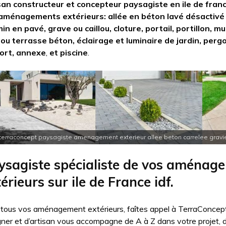
san constructeur et concepteur paysagiste en ile de franc
aménagements extérieurs: allée en béton lavé désactivé
in en pavé, grave ou caillou, cloture, portail, portillon, m
 ou terrasse béton, éclairage et luminaire de jardin, perg
ort, annexe
,
et piscine
.
terraconcept paysagiste amenagement exterieur allee beton carrelee gravier 
ysagiste spécialiste de vos aménag
érieurs sur ile de France idf.
 tous vos aménagement extérieurs, faîtes appel à TerraConcept
gner et d’artisan vous accompagne de A à Z dans votre projet, 