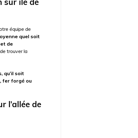
n sur ile de
Notre équipe de
toyenne quel soit
ret de
de trouver la
 qu’il soit
, fer forgé ou
r l’allée de