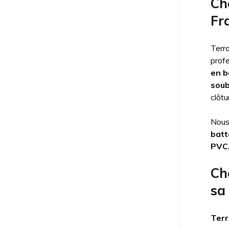
Cho
Fr
Terr
prof
en b
sou
clôtu
Nous
batt
PVC
Ch
sa
Terr