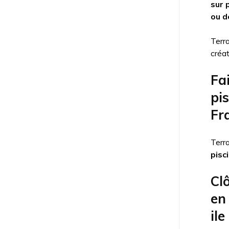
sur 
ou d
Terra
créat
Fai
pis
Fr
Terra
pisc
Clô
en 
ile