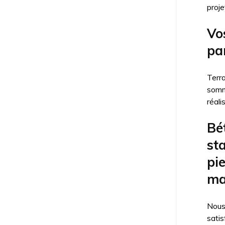
proje
Vos
pa
Terr
somm
réali
Bét
sta
pi
ma
Nous
satis