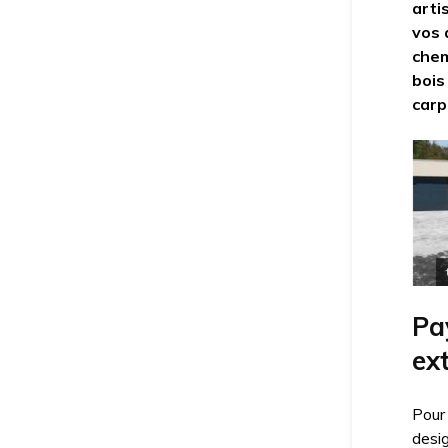
arti
vos 
chem
bois
carp
Pa
ext
Pour
desi