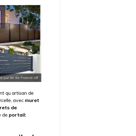
t sur ile de France idf
ant qu artisan de
rcelle, avec
muret
rets de
e de
portail: