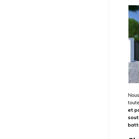
Nous 
tout
et p
sout
batt