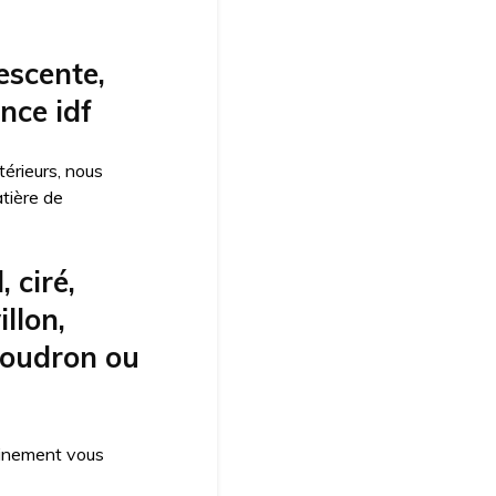
descente,
nce idf
érieurs, nous
tière de
 ciré,
illon,
goudron ou
einement vous