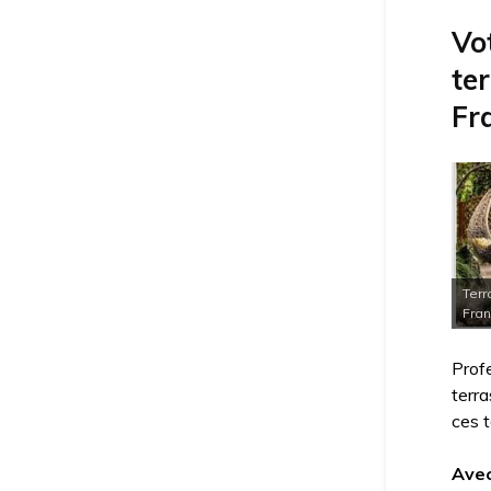
Vot
ter
Fr
Terr
Fran
Profe
terra
ces t
Avec