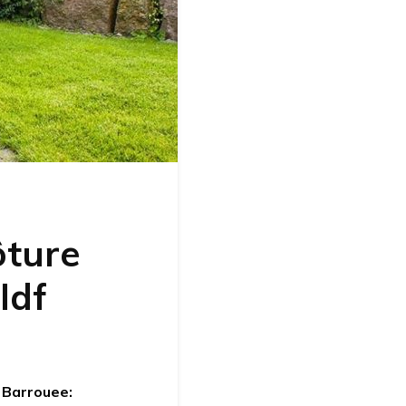
ôture
Idf
 Barrouee: