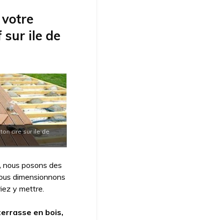
 votre
 sur ile de
on cire sur ile de
,
nous posons des
 Nous dimensionnons
iez y mettre.
terrasse en bois,