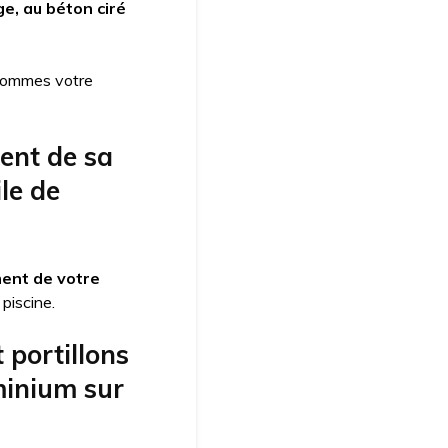
ge, au béton ciré
s sommes votre
ment de sa
ile de
ment de votre
piscine.
 portillons
uminium sur