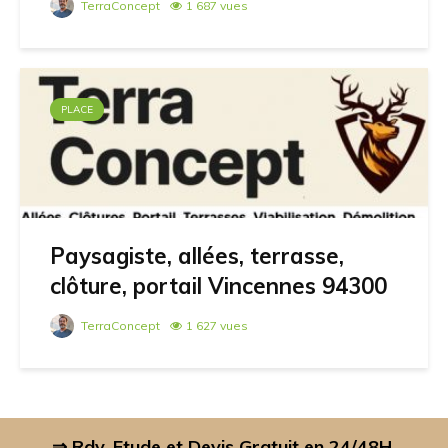
TerraConcept
1 687 vues
PLACE
Paysagiste, allées, terrasse,
clôture, portail Vincennes 94300
TerraConcept
1 627 vues
⇒ Rdv, Etude et Devis Gratuit en 24/48H.