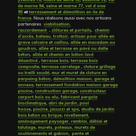
de marne 94
,
seine et marne 77
,
val d oise
95
et
terrassement et démolition en ile de
france
.
Nous réalisons aussi avec nos artisans
partenaires
viabilisation,
raccordement
,
clôtures et portails
,
chemin
d’accès, bateau, trottoir
,
artisan pour allée en
grave calcaire et caillou
,
allée en macadam ou
goudron
,
allée et terrasse en pavé ou dalle
béton
,
allée et chemin en béton lavé
désactivé
,
terrasse bois
,
terrasse bois
composite
,
terrasse carrelage
,
cloture grillage
ou treilli soudé
,
mur et muret de cloture en
parpaing béton
,
démolition maison, garage et
annexe
,
terrassement fondation maison garage
piscine
,
construction garage
,
constructeur
carport bois ou alu
,
fabricant pergola
bioclimatique
,
abri de jardin, pool
hoose
,
piscine, jacuzzi et spa
,
studio de jardin
bois béton ou brique
,
nivellement,
aménagement paysager, remblai, déblai et
talutage
,
murets, poteaux, murets de
soutènements et gabion
,
pente et