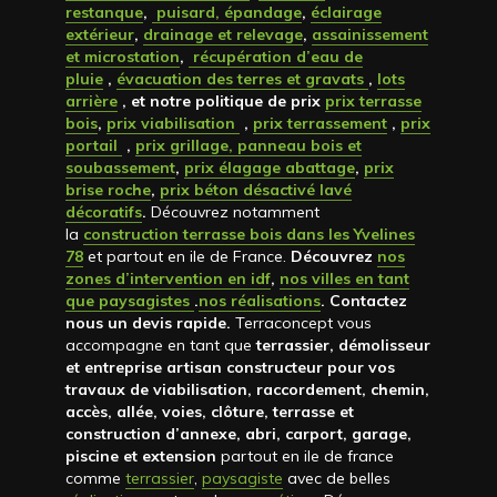
restanque
,
puisard, épandage
,
éclairage
extérieur
,
drainage et relevage
,
assainissement
et microstation
,
récupération d’eau de
pluie
,
évacuation des terres et gravats
,
lots
arrière
, et notre politique de prix
prix terrasse
bois
,
prix viabilisation
,
prix terrassement
,
prix
portail
,
prix grillage, panneau bois et
soubassement
,
prix élagage abattage
,
prix
brise roche
,
prix béton désactivé lavé
décoratifs
.
Découvrez notamment
la
construction terrasse bois dans les Yvelines
78
et partout en ile de France.
Découvrez
nos
zones d’intervention en idf
,
nos villes en tant
que paysagistes
.
nos réalisations
. Contactez
nous un devis rapide
.
Terraconcept vous
accompagne en tant que
terrassier, démolisseur
et entreprise artisan constructeur pour vos
travaux de viabilisation, raccordement, chemin,
accès, allée, voies, clôture, terrasse et
construction d’annexe, abri, carport, garage,
piscine et extension
partout en ile de france
comme
terrassier
,
paysagiste
avec de belles