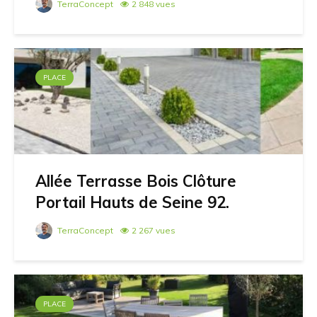
TerraConcept
2 848 vues
PLACE
Allée Terrasse Bois Clôture
Portail Hauts de Seine 92.
TerraConcept
2 267 vues
PLACE