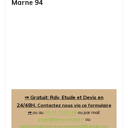
Marne 94
⇒ Gratuit: Rdv, Etude et Devis en
24/48H.
Contactez nous via ce formulaire
⇒
ou au
06.41.73.61.49
ou par mail:
projet@terraconcept.fr
ou
terraconceptservicecommercial@gmail.com