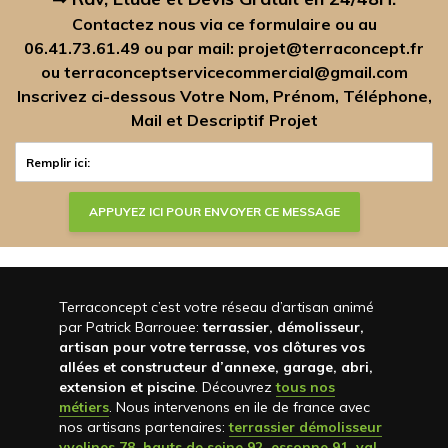
Contactez nous via ce formulaire ou au
06.41.73.61.49
ou par mail:
projet@terraconcept.fr
ou
terraconceptservicecommercial@gmail.com
Inscrivez ci-dessous Votre Nom, Prénom, Téléphone,
Mail et Descriptif Projet
Terraconcept c’est votre réseau d’artisan animé
par Patrick Barrouee:
terrassier, démolisseur,
artisan pour votre terrasse, vos clôtures vos
allées et constructeur d’annexe, garage, abri,
extension et piscine
. Découvrez
tous nos
métiers
. Nous intervenons en ile de france avec
nos artisans partenaires:
terrassier démolisseur
yvelines 78
,
hauts de seine 92
,
essonne 91
,
val