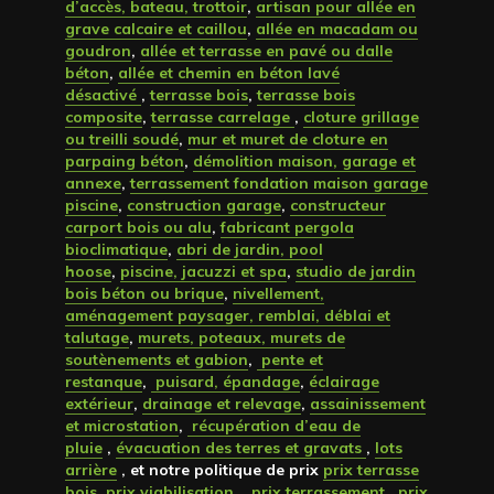
d’accès, bateau, trottoir
,
artisan pour allée en
grave calcaire et caillou
,
allée en macadam ou
goudron
,
allée et terrasse en pavé ou dalle
béton
,
allée et chemin en béton lavé
désactivé
,
terrasse bois
,
terrasse bois
composite
,
terrasse carrelage
,
cloture grillage
ou treilli soudé
,
mur et muret de cloture en
parpaing béton
,
démolition maison, garage et
annexe
,
terrassement fondation maison garage
piscine
,
construction garage
,
constructeur
carport bois ou alu
,
fabricant pergola
bioclimatique
,
abri de jardin, pool
hoose
,
piscine, jacuzzi et spa
,
studio de jardin
bois béton ou brique
,
nivellement,
aménagement paysager, remblai, déblai et
talutage
,
murets, poteaux, murets de
soutènements et gabion
,
pente et
restanque
,
puisard, épandage
,
éclairage
extérieur
,
drainage et relevage
,
assainissement
et microstation
,
récupération d’eau de
pluie
,
évacuation des terres et gravats
,
lots
arrière
, et notre politique de prix
prix terrasse
bois
,
prix viabilisation
,
prix terrassement
,
prix