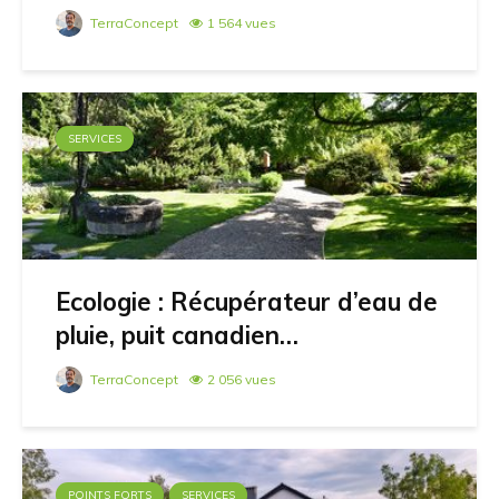
TerraConcept
1 564 vues
SERVICES
Ecologie : Récupérateur d’eau de
pluie, puit canadien…
TerraConcept
2 056 vues
POINTS FORTS
SERVICES