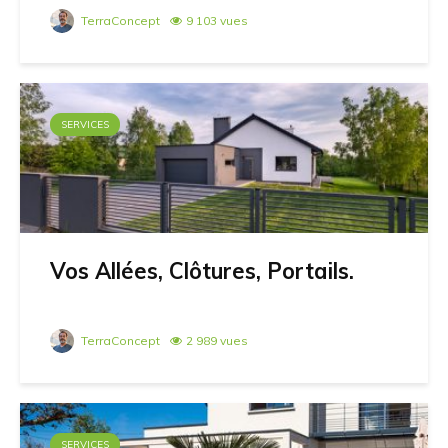
TerraConcept
9 103 vues
SERVICES
Vos Allées, Clôtures, Portails.
TerraConcept
2 989 vues
SERVICES