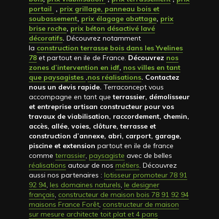
portail
,
prix grillage, panneau bois et
soubassement
,
prix élagage abattage
,
prix
brise roche
,
prix béton désactivé lavé
décoratifs
.
Découvrez notamment
la
construction terrasse bois dans les Yvelines
78
et partout en ile de France.
Découvrez
nos
zones d’intervention en idf
,
nos villes en tant
que paysagistes
.
nos réalisations
. Contactez
nous un devis rapide
.
Terraconcept vous
accompagne en tant que
terrassier, démolisseur
et entreprise artisan constructeur pour vos
travaux de viabilisation, raccordement, chemin,
accès, allée, voies, clôture, terrasse et
construction d’annexe, abri, carport, garage,
piscine et extension
partout en ile de france
comme
terrassier
,
paysagiste
avec de belles
réalisations
autour de nos
métiers
. Découvrez
aussi nos partenaires :
lotisseur promoteur 78 91
92 94
,
les domaines naturels
,
le designer
français
,
constructeur de maison bois 78 91 92 94
maisons France Forêt
,
constructeur de maison
sur mesure architecte toit plat et 4 pans