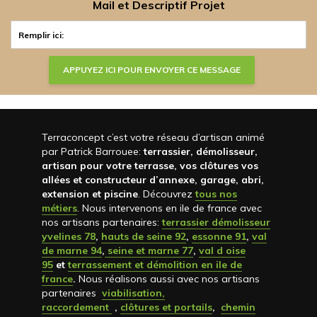
Mail et Descriptif Projet
Terraconcept c’est votre réseau d’artisan animé
par Patrick Barrouee:
terrassier, démolisseur,
artisan pour votre terrasse, vos clôtures vos
allées et constructeur d’annexe, garage, abri,
extension et piscine
. Découvrez
tous nos
métiers
. Nous intervenons en ile de france avec
nos artisans partenaires:
terrassier démolisseur
yvelines 78
,
hauts de seine 92
,
essonne 91
,
val
de marne 94
,
seine et marne 77
,
val d oise
95
et
terrassement et démolition en ile de
france
.
Nous réalisons aussi avec nos artisans
partenaires
viabilisation,
raccordement
,
clôtures et portails
,
chemin