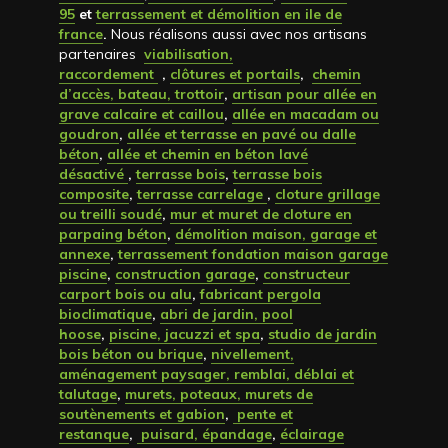
95
et
terrassement et démolition en ile de
france
.
Nous réalisons aussi avec nos artisans
partenaires
viabilisation,
raccordement
,
clôtures et portails
,
chemin
d’accès, bateau, trottoir
,
artisan pour allée en
grave calcaire et caillou
,
allée en macadam ou
goudron
,
allée et terrasse en pavé ou dalle
béton
,
allée et chemin en béton lavé
désactivé
,
terrasse bois
,
terrasse bois
composite
,
terrasse carrelage
,
cloture grillage
ou treilli soudé
,
mur et muret de cloture en
parpaing béton
,
démolition maison, garage et
annexe
,
terrassement fondation maison garage
piscine
,
construction garage
,
constructeur
carport bois ou alu
,
fabricant pergola
bioclimatique
,
abri de jardin, pool
hoose
,
piscine, jacuzzi et spa
,
studio de jardin
bois béton ou brique
,
nivellement,
aménagement paysager, remblai, déblai et
talutage
,
murets, poteaux, murets de
soutènements et gabion
,
pente et
restanque
,
puisard, épandage
,
éclairage