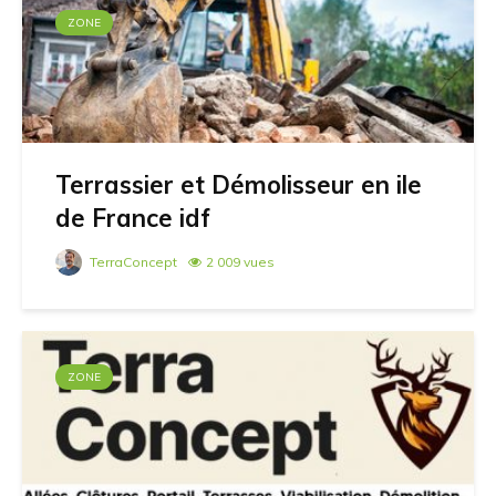
ZONE
Terrassier et Démolisseur en ile
de France idf
TerraConcept
2 009 vues
ZONE