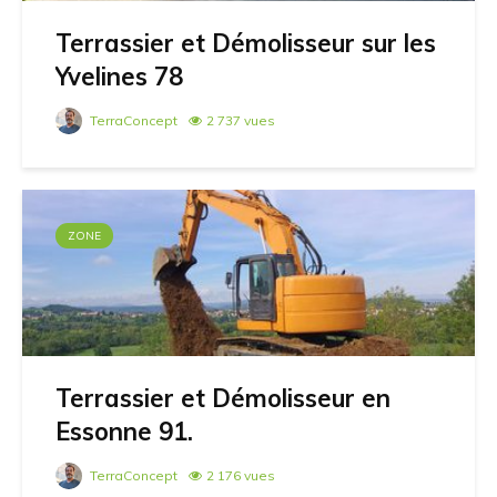
Terrassier et Démolisseur sur les
Yvelines 78
TerraConcept
2 737 vues
ZONE
Terrassier et Démolisseur en
Essonne 91.
TerraConcept
2 176 vues