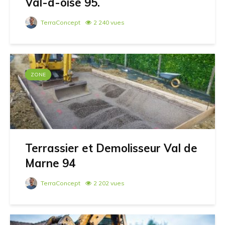
Val-d-oise 95.
TerraConcept
2 240 vues
ZONE
Terrassier et Demolisseur Val de
Marne 94
TerraConcept
2 202 vues