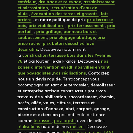
extérieur
,
drainage et relevage
,
assainissement
et microstation
,
récupération d’eau de
pluie
,
évacuation des terres et gravats
,
lots
arrière
, et notre politique de prix
prix terrasse
bois
,
prix viabilisation
,
prix terrassement
,
prix
portail
,
prix grillage, panneau bois et
soubassement
,
prix élagage abattage
,
prix
brise roche
,
prix béton désactivé lavé
décoratifs
.
Découvrez notamment
la
construction terrasse bois dans les Yvelines
78
et partout en ile de France.
Découvrez
nos
zones d’intervention en idf
,
nos villes en tant
que paysagistes
.
nos réalisations
. Contactez
nous un devis rapide
.
Terraconcept vous
accompagne en tant que
terrassier, démolisseur
et entreprise artisan constructeur pour vos
travaux de viabilisation, raccordement, chemin,
accès, allée, voies, clôture, terrasse et
construction d’annexe, abri, carport, garage,
piscine et extension
partout en ile de france
comme
terrassier
,
paysagiste
avec de belles
réalisations
autour de nos
métiers
. Découvrez
aussi nos partenaires :
lotisseur promoteur 78 91