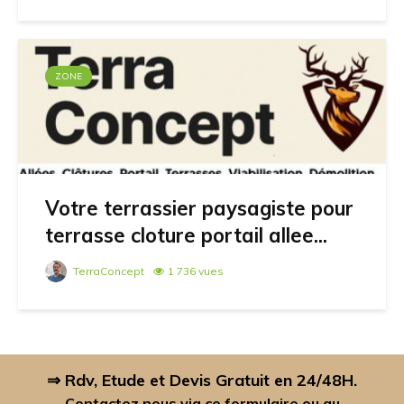
ZONE
Votre terrassier paysagiste pour
terrasse cloture portail allee...
TerraConcept
1 736 vues
⇒ Rdv, Etude et Devis Gratuit en 24/48H.
Contactez nous via ce formulaire ou au