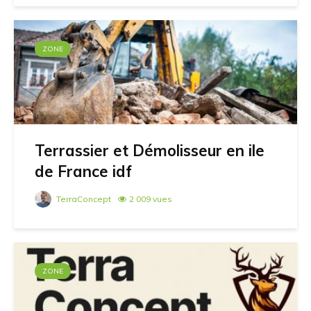
ZONE
Terrassier et Démolisseur en ile
de France idf
TerraConcept
2 009 vues
ZONE