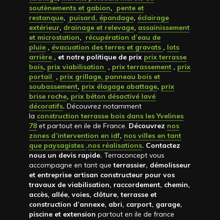
soutènements et gabion
,
pente et
restanque
,
puisard, épandage
,
éclairage
extérieur
,
drainage et relevage
,
assainissement
et microstation
,
récupération d’eau de
pluie
,
évacuation des terres et gravats
,
lots
arrière
, et notre politique de prix
prix terrasse
bois
,
prix viabilisation
,
prix terrassement
,
prix
portail
,
prix grillage, panneau bois et
soubassement
,
prix élagage abattage
,
prix
brise roche
,
prix béton désactivé lavé
décoratifs
.
Découvrez notamment
la
construction terrasse bois dans les Yvelines
78
et partout en ile de France.
Découvrez
nos
zones d’intervention en idf
,
nos villes en tant
que paysagistes
.
nos réalisations
. Contactez
nous un devis rapide
.
Terraconcept vous
accompagne en tant que
terrassier, démolisseur
et entreprise artisan constructeur pour vos
travaux de viabilisation, raccordement, chemin,
accès, allée, voies, clôture, terrasse et
construction d’annexe, abri, carport, garage,
piscine et extension
partout en ile de france