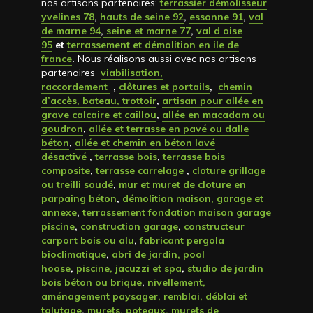
nos artisans partenaires:
terrassier démolisseur
yvelines 78
,
hauts de seine 92
,
essonne 91
,
val
de marne 94
,
seine et marne 77
,
val d oise
95
et
terrassement et démolition en ile de
france
.
Nous réalisons aussi avec nos artisans
partenaires
viabilisation,
raccordement
,
clôtures et portails
,
chemin
d’accès, bateau, trottoir
,
artisan pour allée en
grave calcaire et caillou
,
allée en macadam ou
goudron
,
allée et terrasse en pavé ou dalle
béton
,
allée et chemin en béton lavé
désactivé
,
terrasse bois
,
terrasse bois
composite
,
terrasse carrelage
,
cloture grillage
ou treilli soudé
,
mur et muret de cloture en
parpaing béton
,
démolition maison, garage et
annexe
,
terrassement fondation maison garage
piscine
,
construction garage
,
constructeur
carport bois ou alu
,
fabricant pergola
bioclimatique
,
abri de jardin, pool
hoose
,
piscine, jacuzzi et spa
,
studio de jardin
bois béton ou brique
,
nivellement,
aménagement paysager, remblai, déblai et
talutage
,
murets, poteaux, murets de