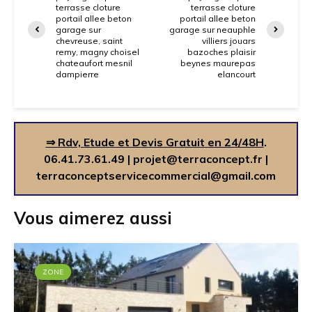
terrasse cloture
terrasse cloture
portail allee beton
portail allee beton
garage sur
garage sur neauphle
chevreuse, saint
villiers jouars
remy, magny choisel
bazoches plaisir
chateaufort mesnil
beynes maurepas
dampierre
elancourt
⇒ Rdv, Etude et Devis Gratuit en 24/48H
.
06.41.73.61.49
|
projet@terraconcept.fr
|
terraconceptservicecommercial@gmail.com
Vous aimerez aussi
ZONE