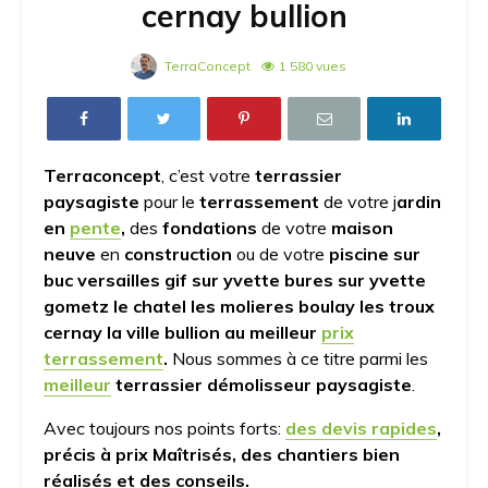
cernay bullion
TerraConcept
1 580 vues
Terraconcept
, c’est votre
terrassier
paysagiste
pour le
terrassement
de votre j
ardin
en
pente
,
des
fondations
de votre
maison
neuve
en
construction
ou de votre
piscine sur
buc versailles gif sur yvette bures sur yvette
gometz le chatel les molieres boulay les troux
cernay la ville bullion au meilleur
prix
terrassement
.
Nous sommes à ce titre parmi les
meilleur
terrassier démolisseur paysagiste
.
Avec toujours nos points forts:
des devis rapides
,
précis à prix Maîtrisés, des chantiers bien
réalisés et des conseils.