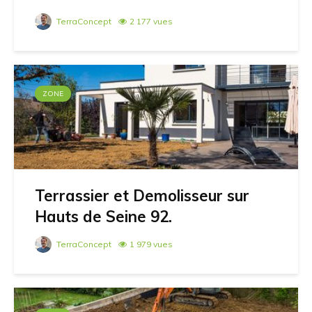
TerraConcept
2 177 vues
ZONE
Terrassier et Demolisseur sur
Hauts de Seine 92.
TerraConcept
1 979 vues