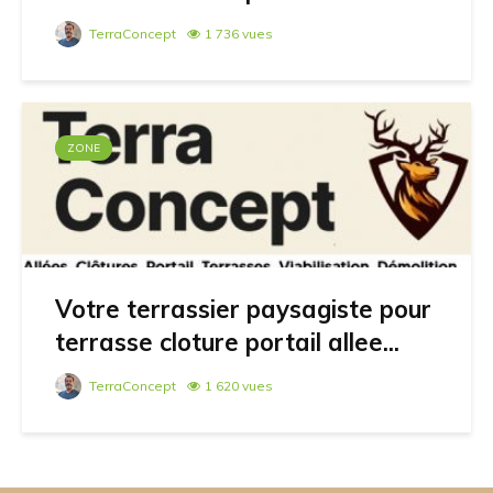
TerraConcept
1 736 vues
ZONE
Votre terrassier paysagiste pour
terrasse cloture portail allee...
TerraConcept
1 620 vues