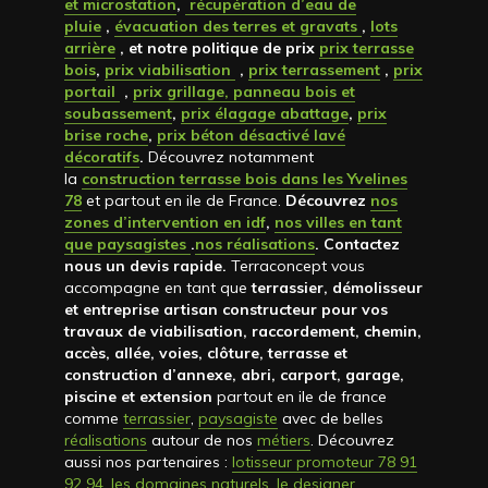
et microstation
,
récupération d’eau de
pluie
,
évacuation des terres et gravats
,
lots
arrière
, et notre politique de prix
prix terrasse
bois
,
prix viabilisation
,
prix terrassement
,
prix
portail
,
prix grillage, panneau bois et
soubassement
,
prix élagage abattage
,
prix
brise roche
,
prix béton désactivé lavé
décoratifs
.
Découvrez notamment
la
construction terrasse bois dans les Yvelines
78
et partout en ile de France.
Découvrez
nos
zones d’intervention en idf
,
nos villes en tant
que paysagistes
.
nos réalisations
. Contactez
nous un devis rapide
.
Terraconcept vous
accompagne en tant que
terrassier, démolisseur
et entreprise artisan constructeur pour vos
travaux de viabilisation, raccordement, chemin,
accès, allée, voies, clôture, terrasse et
construction d’annexe, abri, carport, garage,
piscine et extension
partout en ile de france
comme
terrassier
,
paysagiste
avec de belles
réalisations
autour de nos
métiers
. Découvrez
aussi nos partenaires :
lotisseur promoteur 78 91
92 94
,
les domaines naturels
,
le designer