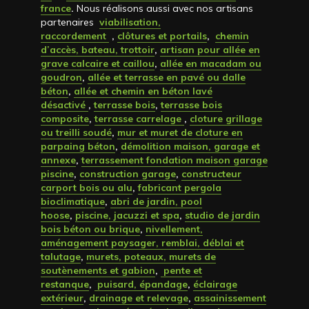
france
.
Nous réalisons aussi avec nos artisans
partenaires
viabilisation,
raccordement
,
clôtures et portails
,
chemin
d’accès, bateau, trottoir
,
artisan pour allée en
grave calcaire et caillou
,
allée en macadam ou
goudron
,
allée et terrasse en pavé ou dalle
béton
,
allée et chemin en béton lavé
désactivé
,
terrasse bois
,
terrasse bois
composite
,
terrasse carrelage
,
cloture grillage
ou treilli soudé
,
mur et muret de cloture en
parpaing béton
,
démolition maison, garage et
annexe
,
terrassement fondation maison garage
piscine
,
construction garage
,
constructeur
carport bois ou alu
,
fabricant pergola
bioclimatique
,
abri de jardin, pool
hoose
,
piscine, jacuzzi et spa
,
studio de jardin
bois béton ou brique
,
nivellement,
aménagement paysager, remblai, déblai et
talutage
,
murets, poteaux, murets de
soutènements et gabion
,
pente et
restanque
,
puisard, épandage
,
éclairage
extérieur
,
drainage et relevage
,
assainissement