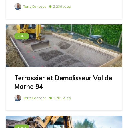
TerraConcept
2 239 vues
ZONE
Terrassier et Demolisseur Val de
Marne 94
TerraConcept
2 201 vues
ZONE