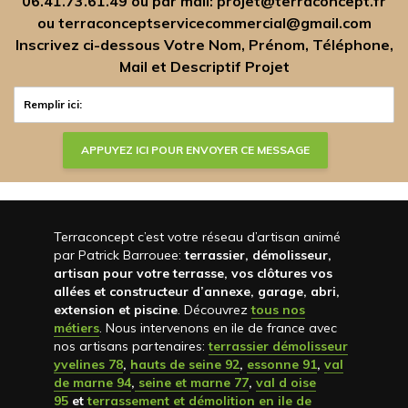
06.41.73.61.49
ou par mail:
projet@terraconcept.fr
ou
terraconceptservicecommercial@gmail.com
Inscrivez ci-dessous Votre Nom, Prénom, Téléphone,
Mail et Descriptif Projet
Terraconcept c’est votre réseau d’artisan animé
par Patrick Barrouee:
terrassier, démolisseur,
artisan pour votre terrasse, vos clôtures vos
allées et constructeur d’annexe, garage, abri,
extension et piscine
. Découvrez
tous nos
métiers
. Nous intervenons en ile de france avec
nos artisans partenaires:
terrassier démolisseur
yvelines 78
,
hauts de seine 92
,
essonne 91
,
val
de marne 94
,
seine et marne 77
,
val d oise
95
et
terrassement et démolition en ile de