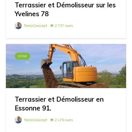
Terrassier et Démolisseur sur les
Yvelines 78
TerraConcept
2 737 vues
ZONE
Terrassier et Démolisseur en
Essonne 91.
TerraConcept
2 176 vues