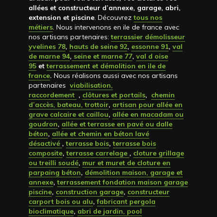
allées et constructeur d’annexe, garage, abri,
extension et piscine
. Découvrez
tous nos
métiers
. Nous intervenons en ile de france avec
nos artisans partenaires:
terrassier démolisseur
yvelines 78
,
hauts de seine 92
,
essonne 91
,
val
de marne 94
,
seine et marne 77
,
val d oise
95
et
terrassement et démolition en ile de
france
.
Nous réalisons aussi avec nos artisans
partenaires
viabilisation,
raccordement
,
clôtures et portails
,
chemin
d’accès, bateau, trottoir
,
artisan pour allée en
grave calcaire et caillou
,
allée en macadam ou
goudron
,
allée et terrasse en pavé ou dalle
béton
,
allée et chemin en béton lavé
désactivé
,
terrasse bois
,
terrasse bois
composite
,
terrasse carrelage
,
cloture grillage
ou treilli soudé
,
mur et muret de cloture en
parpaing béton
,
démolition maison, garage et
annexe
,
terrassement fondation maison garage
piscine
,
construction garage
,
constructeur
carport bois ou alu
,
fabricant pergola
bioclimatique
,
abri de jardin, pool