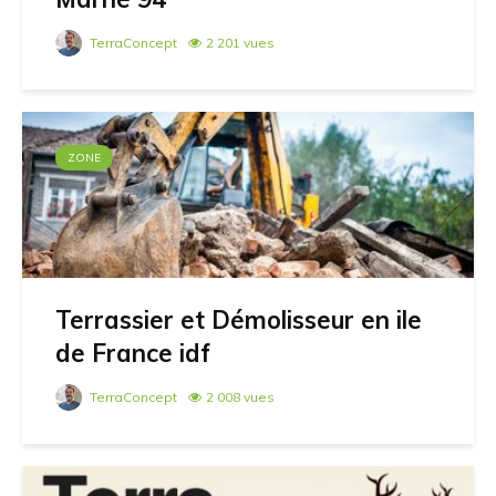
TerraConcept
2 201 vues
ZONE
Terrassier et Démolisseur en ile
de France idf
TerraConcept
2 008 vues