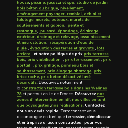
hoose
,
piscine, jacuzzi et spa
,
studio de jardin
bois béton ou brique
,
nivellement,
aménagement paysager, remblai, déblai et
talutage
,
murets, poteaux, murets de
soutènements et gabion
,
pente et
restanque
,
puisard, épandage
,
éclairage
extérieur
,
drainage et relevage
,
assainissement
et microstation
,
récupération d’eau de
pluie
,
évacuation des terres et gravats
,
lots
arrière
, et notre politique de prix
prix terrasse
bois
,
prix viabilisation
,
prix terrassement
,
prix
portail
,
prix grillage, panneau bois et
soubassement
,
prix élagage abattage
,
prix
brise roche
,
prix béton désactivé lavé
décoratifs
.
Découvrez notamment
la
construction terrasse bois dans les Yvelines
78
et partout en ile de France.
Découvrez
nos
zones d’intervention en idf
,
nos villes en tant
que paysagistes
.
nos réalisations
. Contactez
nous un devis rapide
.
Terraconcept vous
accompagne en tant que
terrassier, démolisseur
et entreprise artisan constructeur pour vos
travaux de viabilisation, raccordement, chemin,