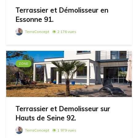
Terrassier et Démolisseur en
Essonne 91.
TerraConcept
2 176 vues
ZONE
Terrassier et Demolisseur sur
Hauts de Seine 92.
TerraConcept
1 979 vues