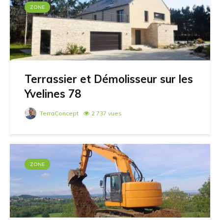
ZONE
Terrassier et Démolisseur sur les
Yvelines 78
TerraConcept
2 737 vues
ZONE