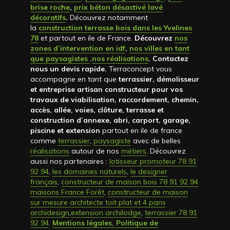
brise roche
,
prix béton désactivé lavé
décoratifs
.
Découvrez notamment
la
construction terrasse bois dans les Yvelines
78
et partout en ile de France.
Découvrez
nos
zones d’intervention en idf
,
nos villes en tant
que paysagistes
.
nos réalisations
. Contactez
nous un devis rapide
.
Terraconcept vous
accompagne en tant que
terrassier, démolisseur
et entreprise artisan constructeur pour vos
travaux de viabilisation, raccordement, chemin,
accès, allée, voies, clôture, terrasse et
construction d’annexe, abri, carport, garage,
piscine et extension
partout en ile de france
comme
terrassier
,
paysagiste
avec de belles
réalisations
autour de nos
métiers
. Découvrez
aussi nos partenaires :
lotisseur promoteur 78 91
92 94
,
les domaines naturels
,
le designer
français
,
constructeur de maison bois 78 91 92 94
maisons France Forêt
,
constructeur de maison
sur mesure architecte toit plat et 4 pans
archidesign
,
extension archilodge
,
terrassier 78 91
92 94
.
Mentions légales, Politique de