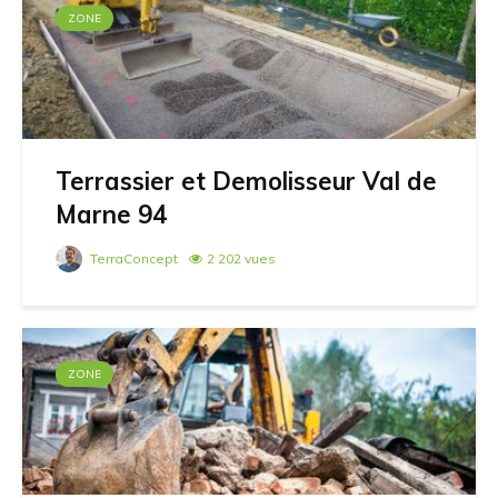
ZONE
Terrassier et Demolisseur Val de
Marne 94
TerraConcept
2 202 vues
ZONE