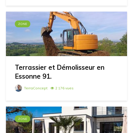
ZONE
Terrassier et Démolisseur en
Essonne 91.
TerraConcept
2 176 vues
ZONE