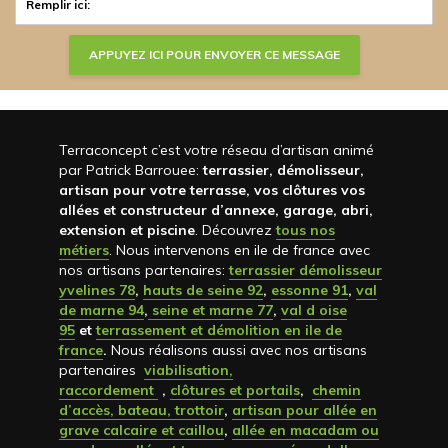
Terraconcept c’est votre réseau d’artisan animé
par Patrick Barrouee:
terrassier, démolisseur,
artisan pour votre terrasse, vos clôtures vos
allées et constructeur d’annexe, garage, abri,
extension et piscine
. Découvrez
tous nos
métiers
. Nous intervenons en ile de france avec
nos artisans partenaires:
terrassier démolisseur
yvelines 78
,
hauts de seine 92
,
essonne 91
,
val
de marne 94
,
seine et marne 77
,
val d oise
95
et
terrassement et démolition en ile de
france
.
Nous réalisons aussi avec nos artisans
partenaires
viabilisation,
raccordement
,
clôtures et portails
,
chemin
d’accès, bateau, trottoir
,
artisan pour allée en
grave calcaire et caillou
,
allée en macadam ou