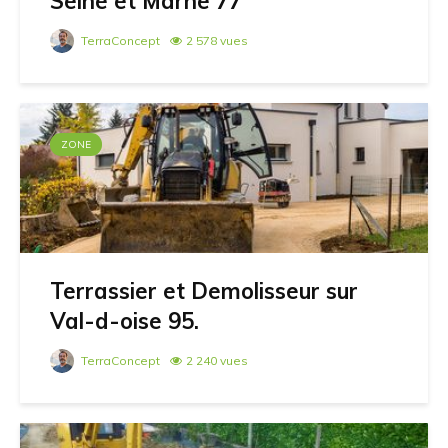
Seine et Marne 77
TerraConcept
2 578 vues
ZONE
Terrassier et Demolisseur sur
Val-d-oise 95.
TerraConcept
2 240 vues