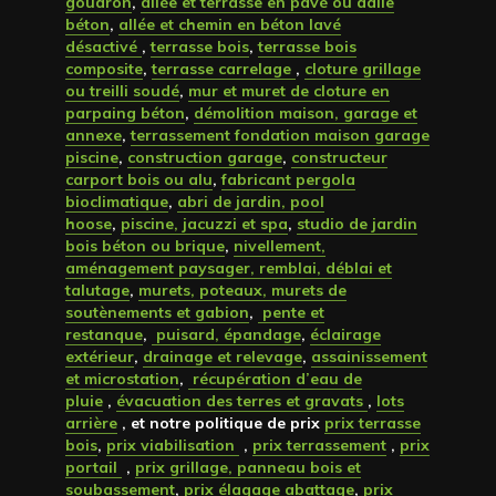
goudron
,
allée et terrasse en pavé ou dalle
béton
,
allée et chemin en béton lavé
désactivé
,
terrasse bois
,
terrasse bois
composite
,
terrasse carrelage
,
cloture grillage
ou treilli soudé
,
mur et muret de cloture en
parpaing béton
,
démolition maison, garage et
annexe
,
terrassement fondation maison garage
piscine
,
construction garage
,
constructeur
carport bois ou alu
,
fabricant pergola
bioclimatique
,
abri de jardin, pool
hoose
,
piscine, jacuzzi et spa
,
studio de jardin
bois béton ou brique
,
nivellement,
aménagement paysager, remblai, déblai et
talutage
,
murets, poteaux, murets de
soutènements et gabion
,
pente et
restanque
,
puisard, épandage
,
éclairage
extérieur
,
drainage et relevage
,
assainissement
et microstation
,
récupération d’eau de
pluie
,
évacuation des terres et gravats
,
lots
arrière
, et notre politique de prix
prix terrasse
bois
,
prix viabilisation
,
prix terrassement
,
prix
portail
,
prix grillage, panneau bois et
soubassement
,
prix élagage abattage
,
prix