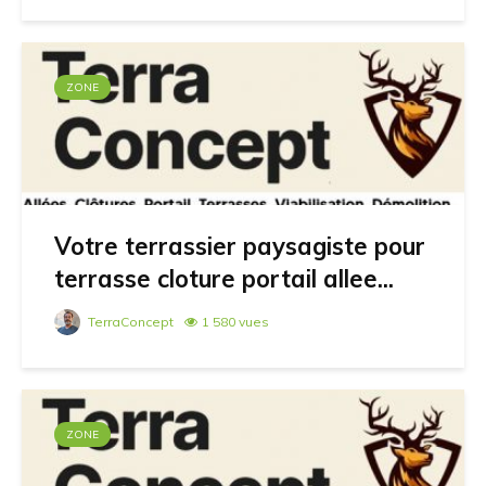
ZONE
Votre terrassier paysagiste pour
terrasse cloture portail allee...
TerraConcept
1 580 vues
ZONE