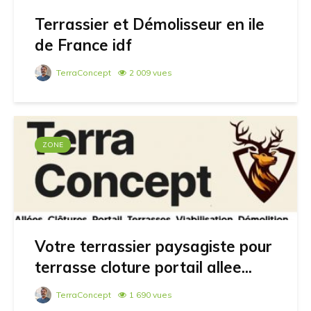
Terrassier et Démolisseur en ile
de France idf
TerraConcept
2 009 vues
ZONE
Votre terrassier paysagiste pour
terrasse cloture portail allee...
TerraConcept
1 690 vues