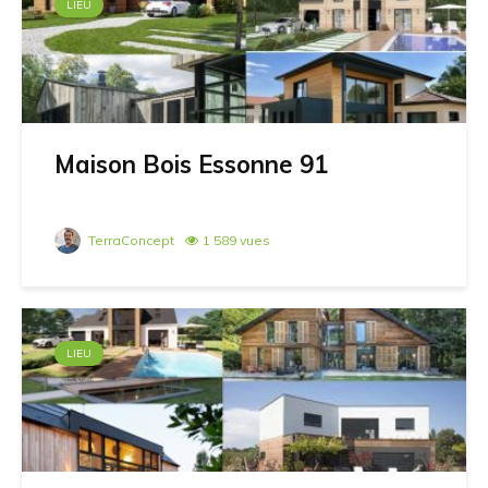
LIEU
Maison Bois Essonne 91
TerraConcept
1 589 vues
LIEU