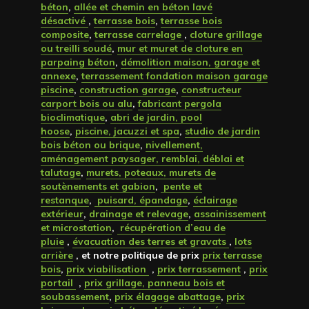
béton
,
allée et chemin en béton lavé
désactivé
,
terrasse bois
,
terrasse bois
composite
,
terrasse carrelage
,
cloture grillage
ou treilli soudé
,
mur et muret de cloture en
parpaing béton
,
démolition maison, garage et
annexe
,
terrassement fondation maison garage
piscine
,
construction garage
,
constructeur
carport bois ou alu
,
fabricant pergola
bioclimatique
,
abri de jardin, pool
hoose
,
piscine, jacuzzi et spa
,
studio de jardin
bois béton ou brique
,
nivellement,
aménagement paysager, remblai, déblai et
talutage
,
murets, poteaux, murets de
soutènements et gabion
,
pente et
restanque
,
puisard, épandage
,
éclairage
extérieur
,
drainage et relevage
,
assainissement
et microstation
,
récupération d’eau de
pluie
,
évacuation des terres et gravats
,
lots
arrière
, et notre politique de prix
prix terrasse
bois
,
prix viabilisation
,
prix terrassement
,
prix
portail
,
prix grillage, panneau bois et
soubassement
,
prix élagage abattage
,
prix