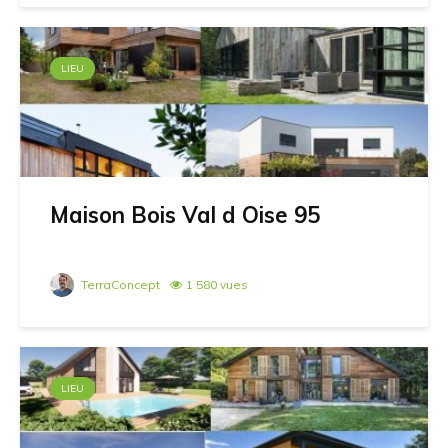
LIEU
Maison Bois Val d Oise 95
TerraConcept
1 580 vues
LIEU