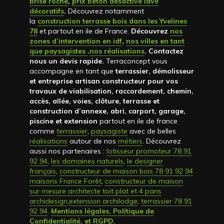
brise roche
,
prix béton désactivé lavé
décoratifs
.
Découvrez notamment
la
construction terrasse bois dans les Yvelines
78
et partout en ile de France.
Découvrez
nos
zones d’intervention en idf
,
nos villes en tant
que paysagistes
.
nos réalisations
. Contactez
nous un devis rapide
.
Terraconcept vous
accompagne en tant que
terrassier, démolisseur
et entreprise artisan constructeur pour vos
travaux de viabilisation, raccordement, chemin,
accès, allée, voies, clôture, terrasse et
construction d’annexe, abri, carport, garage,
piscine et extension
partout en ile de france
comme
terrassier
,
paysagiste
avec de belles
réalisations
autour de nos
métiers
. Découvrez
aussi nos partenaires :
lotisseur promoteur 78 91
92 94
,
les domaines naturels
,
le designer
français
,
constructeur de maison bois 78 91 92 94
maisons France Forêt
,
constructeur de maison
sur mesure architecte toit plat et 4 pans
archidesign
,
extension archilodge
,
terrassier 78 91
92 94
.
Mentions légales, Politique de
Confidentialité, et RGPD
.