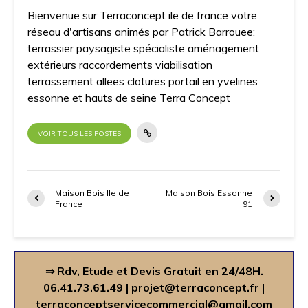
Bienvenue sur Terraconcept ile de france votre
réseau d'artisans animés par Patrick Barrouee:
terrassier paysagiste spécialiste aménagement
extérieurs raccordements viabilisation
terrassement allees clotures portail en yvelines
essonne et hauts de seine Terra Concept
VOIR TOUS LES POSTES
Maison Bois Ile de
Maison Bois Essonne
France
91
⇒ Rdv, Etude et Devis Gratuit en 24/48H
.
06.41.73.61.49
|
projet@terraconcept.fr
|
terraconceptservicecommercial@gmail.com