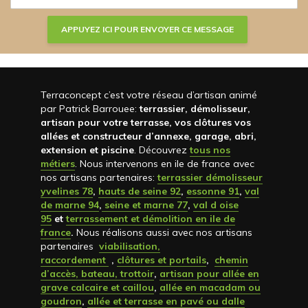
Terraconcept c’est votre réseau d’artisan animé
par Patrick Barrouee:
terrassier, démolisseur,
artisan pour votre terrasse, vos clôtures vos
allées et constructeur d’annexe, garage, abri,
extension et piscine
. Découvrez
tous nos
métiers
. Nous intervenons en ile de france avec
nos artisans partenaires:
terrassier démolisseur
yvelines 78
,
hauts de seine 92
,
essonne 91
,
val
de marne 94
,
seine et marne 77
,
val d oise
95
et
terrassement et démolition en ile de
france
.
Nous réalisons aussi avec nos artisans
partenaires
viabilisation,
raccordement
,
clôtures et portails
,
chemin
d’accès, bateau, trottoir
,
artisan pour allée en
grave calcaire et caillou
,
allée en macadam ou
goudron
,
allée et terrasse en pavé ou dalle