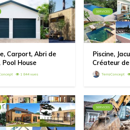
SERVICES
, Carport, Abri de
Piscine, Jacu
, Pool House
Créateur de p
Concept
1 844 vues
TerraConcept
SERVICES