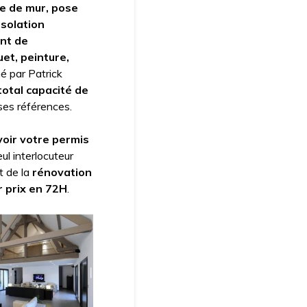
re de mur, pose
isolation
nt de
uet, peinture,
é par Patrick
total capacité de
es références.
 voir votre permis
ul interlocuteur
t de la
rénovation
r prix en 72H
.