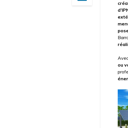
créa
d’IP
exté
menu
pose
Barr
réal
Avec
ou v
profe
éner