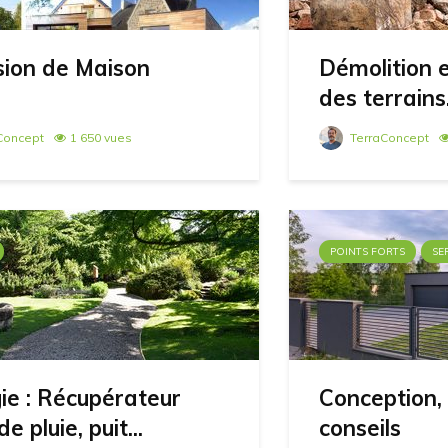
sion de Maison
Démolition 
des terrains
Concept
1 650 vues
TerraConcept
POINTS FORTS
SE
ie : Récupérateur
Conception, 
e pluie, puit...
conseils