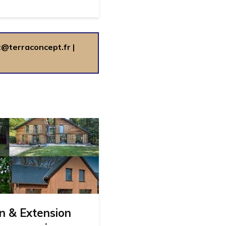
t@terraconcept.fr
|
n & Extension