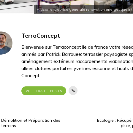
Artisan entreprise generale renovation energetique int
TerraConcept
Bienvenue sur Terraconcept ile de france votre résea
animés par Patrick Barrouee: terrassier paysagiste sp
aménagement extérieurs raccordements viabilisatio
allees clotures portail en yvelines essonne et hauts 
Concept
VOIR TOUS LES POSTES
Démolition et Préparation des
Ecologie : Récupé
terrains.
pluie,