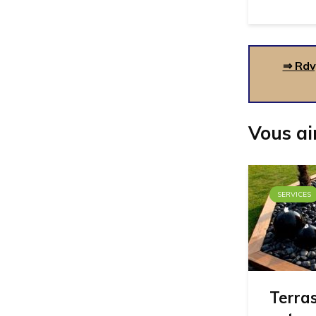
⇒ Rdv
Vous ai
SERVICES
Terras