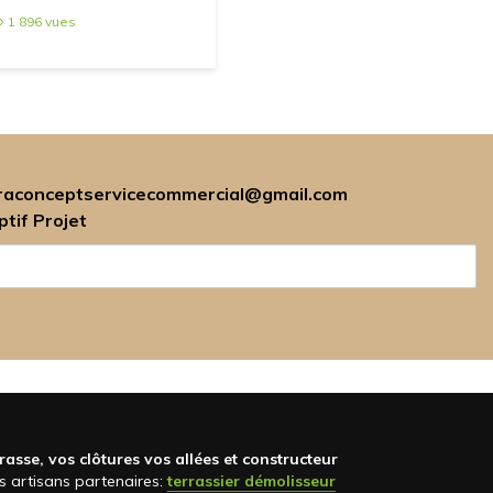
1 896 vues
raconceptservicecommercial@gmail.com
tif Projet
rasse, vos clôtures vos allées et constructeur
os artisans partenaires:
terrassier démolisseur