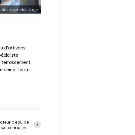
erieure exterieure rge
u d'artisans
écialiste
n terrassement
de seine Terra
rateur d’eau de
 puit canadien…