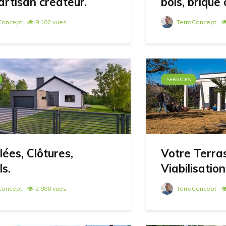
artisan créateur.
bois, brique
Concept
9 102 vues
TerraConcept
SERVICES
lées, Clôtures,
Votre Terra
ls.
Viabilisatio
Concept
2 988 vues
TerraConcept