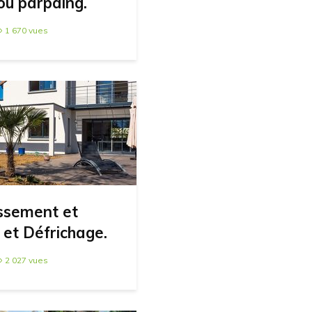
 ou parpaing.
1 670 vues
ssement et
n et Défrichage.
2 027 vues