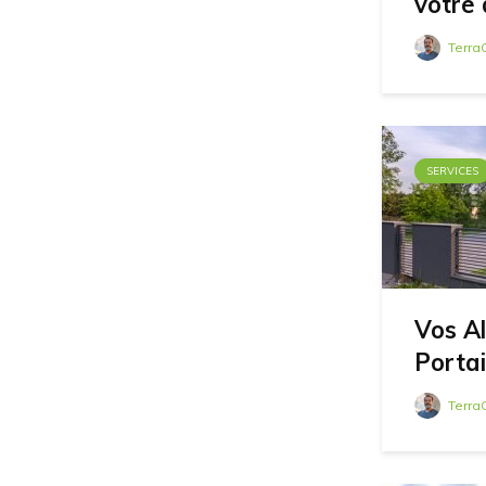
votre 
Terra
SERVICES
Vos Al
Portai
Terra