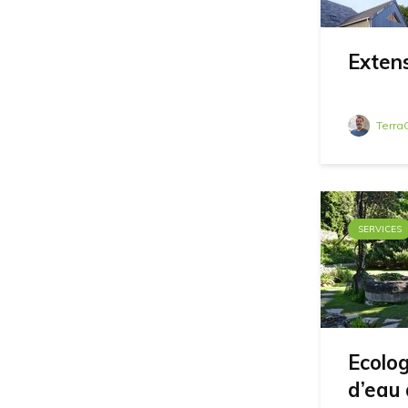
Exten
Terra
SERVICES
Ecolog
d’eau d