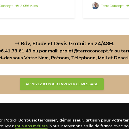
Concept
2 056 vues
TerraConcept
⇒ Rdv, Etude et Devis Gratuit en 24/48H.
06.41.73.61.49
ou par mail:
projet@terraconcept.fr
ou
ter
 ci-dessous Votre Nom, Prénom, Téléphone, Mail et Descrip
ar Patrick Barrouee:
terrassier, démolisseur, artisan pour votre ter
écouvrez
tous nos métiers
. Nous intervenons en ile de france avec n