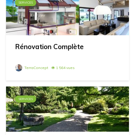
SERVICES
Rénovation Complète
TerraConcept
1 564 vues
SERVICES