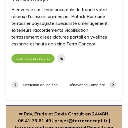
Bienvenue sur Terraconcept ile de france votre
réseau d'artisans animés par Patrick Barrouee:
terrassier paysagiste spécialiste aménagement
extérieurs raccordements viabilisation
terrassement allees clotures portail en yvelines
essonne et hauts de seine Terra Concept
VOIR TOUS LES POSTES
Extension de Maison
Rénovation Complète
⇒ Rdv, Etude et Devis Gratuit en 24/48H
.
06.41.73.61.49
|
projet@terraconcept.fr
|
terraconceptservicecommercial@gmail.com