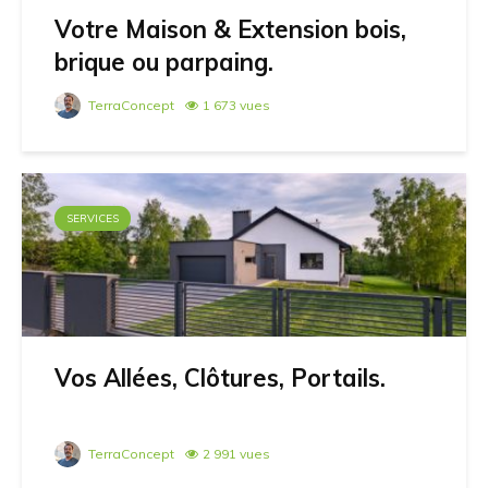
Votre Maison & Extension bois,
brique ou parpaing.
TerraConcept
1 673 vues
SERVICES
Vos Allées, Clôtures, Portails.
TerraConcept
2 991 vues