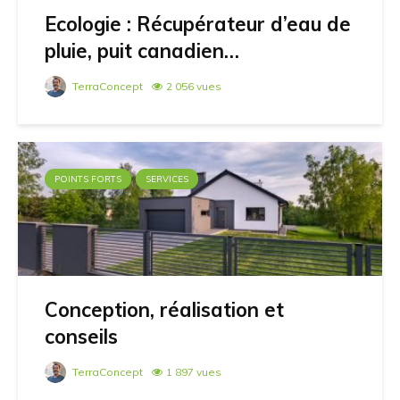
Ecologie : Récupérateur d’eau de
pluie, puit canadien…
TerraConcept
2 056 vues
POINTS FORTS
SERVICES
Conception, réalisation et
conseils
TerraConcept
1 897 vues