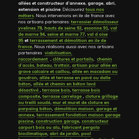
allées et constructeur d’annexe, garage, abri,
extension et piscine
. Découvrez
tous nos
métiers
. Nous intervenons en ile de france avec
nos artisans partenaires:
terrassier démolisseur
yvelines 78
,
hauts de seine 92
,
essonne 91
,
val
de marne 94
,
seine et marne 77
,
val d oise
95
et
terrassement et démolition en ile de
france
.
Nous réalisons aussi avec nos artisans
partenaires
viabilisation,
raccordement
,
clôtures et portails
,
chemin
d’accès, bateau, trottoir
,
artisan pour allée en
grave calcaire et caillou
,
allée en macadam ou
goudron
,
allée et terrasse en pavé ou dalle
béton
,
allée et chemin en béton lavé
désactivé
,
terrasse bois
,
terrasse bois
composite
,
terrasse carrelage
,
cloture grillage
ou treilli soudé
,
mur et muret de cloture en
parpaing béton
,
démolition maison, garage et
annexe
,
terrassement fondation maison garage
piscine
,
construction garage
,
constructeur
carport bois ou alu
,
fabricant pergola
bioclimatique
,
abri de jardin, pool