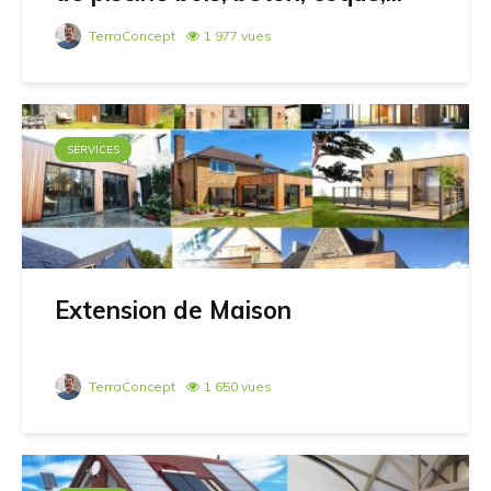
TerraConcept
1 977 vues
SERVICES
Extension de Maison
TerraConcept
1 650 vues